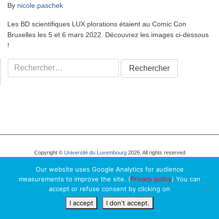
By
nicole.paschek
Les BD scientifiques LUX:plorations étaient au Comic Con
Bruxelles les 5 et 6 mars 2022. Découvrez les images ci-dessous
!
Rechercher :
Copyright ©
Université du Luxembourg
2026. All rights reserved
Our website uses Google Analytics for audience
measurements to improve the site. (
Privacy policy
) You can
accept or refuse consent by clicking on
I accept
I don't accept.